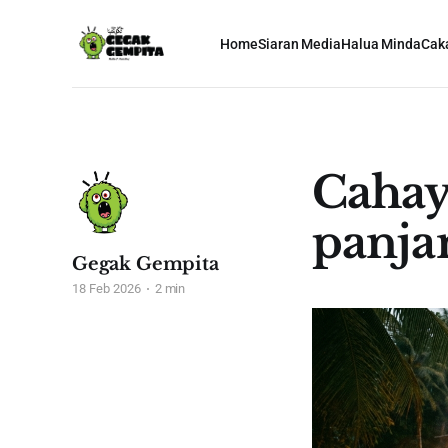
Home
Siaran Media
Halua Minda
Cak
Cahay
panja
Gegak Gempita
18 Feb 2026
2 min