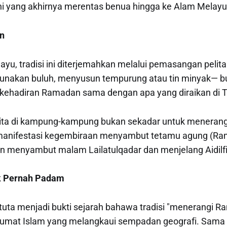
ni yang akhirnya merentas benua hingga ke Alam Melayu
an
ayu, tradisi ini diterjemahkan melalui pemasangan pelit
nakan buluh, menyusun tempurung atau tin minyak— b
ehadiran Ramadan sama dengan apa yang diraikan di T
ta di kampung-kampung bukan sekadar untuk menerangi 
h manifestasi kegembiraan menyambut tetamu agung (R
n menyambut malam Lailatulqadar dan menjelang Aidilfit
k Pernah Padam
tuta menjadi bukti sejarah bahawa tradisi "menerangi 
 umat Islam yang melangkaui sempadan geografi. Sama 