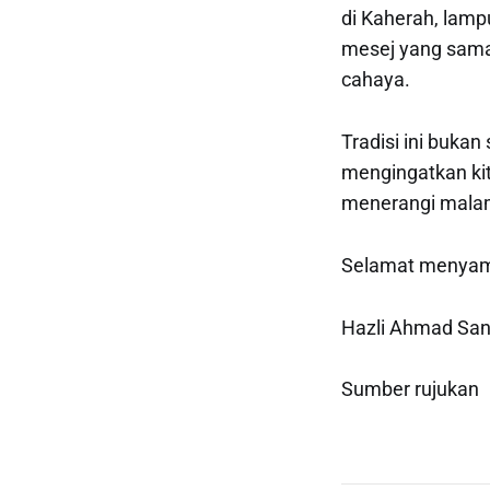
di Kaherah, lam
mesej yang sama
cahaya.
Tradisi ini buka
mengingatkan ki
menerangi mal
Selamat menyam
Hazli Ahmad San
Sumber rujukan