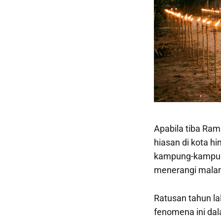
Apabila tiba Ra
hiasan di kota h
kampung-kampung
menerangi malam
Ratusan tahun la
fenomena ini da