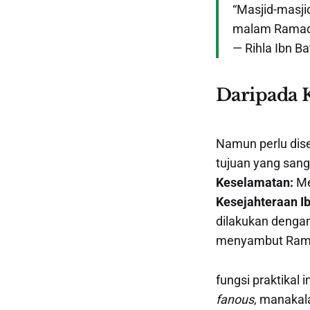
“Masjid-masjid
malam Ramada
— Rihla Ibn Bat
Daripada 
Namun perlu dise
tujuan yang sanga
Keselamatan:
Me
Kesejahteraan I
dilakukan denga
menyambut Ramad
fungsi praktikal 
fanous
, manakal