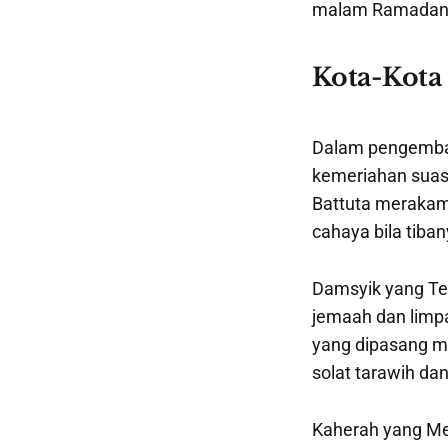
malam Ramadan t
Kota-Kota
Dalam pengemba
kemeriahan suas
Battuta merakamk
cahaya bila tiba
Damsyik yang Te
jemaah dan lim
yang dipasang m
solat tarawih dan
Kaherah yang Mer