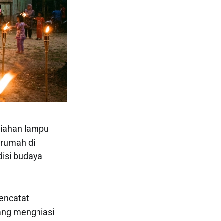
riahan lampu
 rumah di
isi budaya
mencatat
ang menghiasi