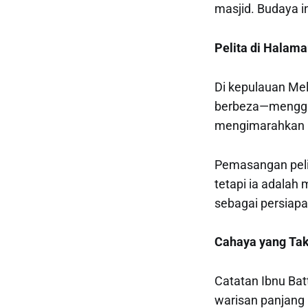
masjid. Budaya i
Pelita di Halam
Di kepulauan Mel
berbeza—menggu
mengimarahkan k
Pemasangan peli
tetapi ia adala
sebagai persiapa
Cahaya yang Ta
Catatan Ibnu Bat
warisan panjang