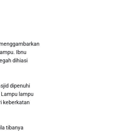
a menggambarkan
lampu. Ibnu
gah dihiasi
jid dipenuhi
. Lampu lampu
i keberkatan
la tibanya