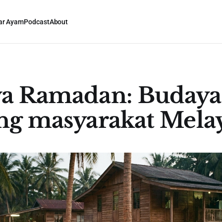
ar Ayam
Podcast
About
a Ramadan: Budaya
ng masyarakat Mela