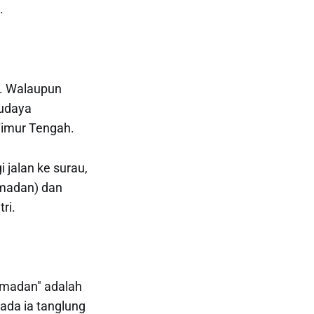
.
a. Walaupun
udaya
imur Tengah.
jalan ke surau,
amadan) dan
ri.
Ramadan" adalah
ada ia tanglung