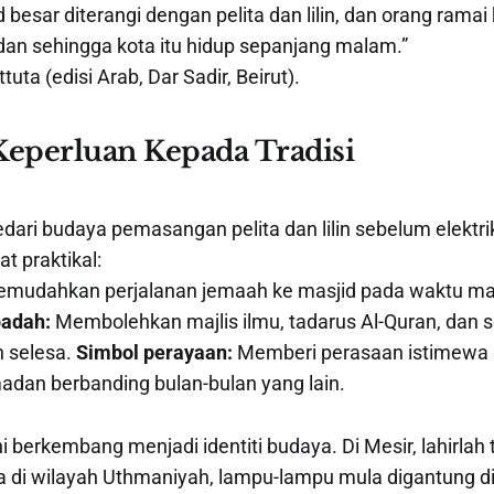
 besar diterangi dengan pelita dan lilin, dan orang ramai
n sehingga kota itu hidup sepanjang malam.”
tuta (edisi Arab, Dar Sadir, Beirut).
Keperluan Kepada Tradisi
dari budaya pemasangan pelita dan lilin sebelum elekt
t praktikal:
mudahkan perjalanan jemaah ke masjid pada waktu ma
badah:
Membolehkan majlis ilmu, tadarus Al-Quran, dan 
n selesa.
Simbol perayaan:
Memberi perasaan istimewa 
an berbanding bulan-bulan yang lain.
ini berkembang menjadi identiti budaya. Di Mesir, lahirlah 
a di wilayah Uthmaniyah, lampu-lampu mula digantung d