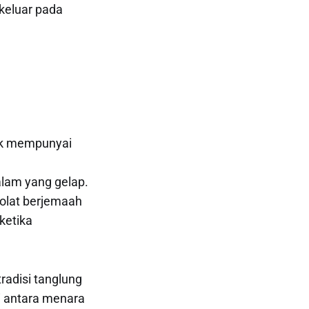
 keluar pada
rik mempunyai
lam yang gelap.
solat berjemaah
ketika
tradisi tanglung
i antara menara