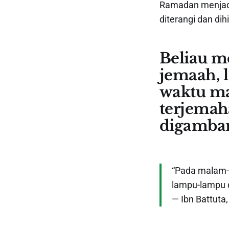
Ramadan menjadi
diterangi dan dihi
Beliau m
jemaah, 
waktu ma
terjemaha
digambar
“Pada malam-
lampu-lampu 
— Ibn Battuta, 