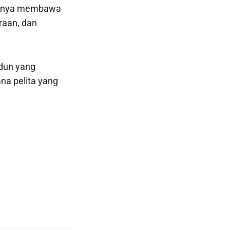
muanya membawa
raan, dan
adun yang
na pelita yang