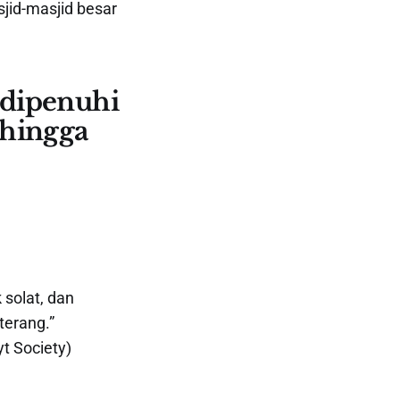
jid-masjid besar
 dipenuhi
ehingga
solat, dan
erang.”
yt Society)