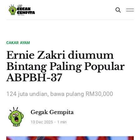
CAKAR AYAM
Ernie Zakri diumum
Bintang Paling Popular
ABPBH-37
124 juta undian, bawa pulang RM30,000
Gegak Gempita
13 Dec 2025
1 min