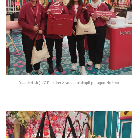
(Dua dari kiri) JC Foo dan Alyssa Lai diapit petugas Noéme .